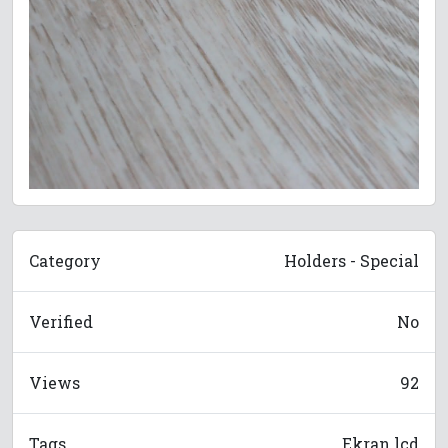
Category
Holders - Special
Verified
No
Views
92
Tags
Ekran lcd